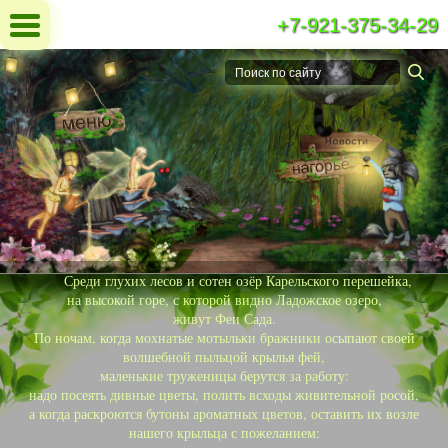
+7-921-375-34-29
Среди глухих лесов и сотен озёр Карельского перешейка,
на высокой горе, с которой видно Ладожское озеро,
живут Феи Сада.
По ночам, когда мохнатые мотыльки бражники осыпают своей
волшебной пыльцой крылья фей,
маленькие труженицы берутся за работу:
надо посеять дивные цветы, полить всходы живительной росой,
а когда раскроются бутоны ароматных цветов, оставить их возле
нашего крыльца с пожеланием: